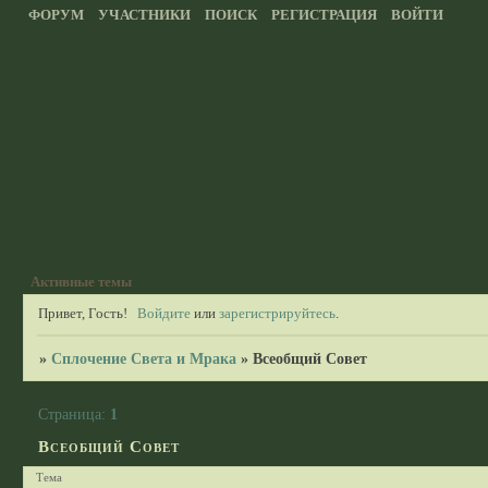
ФОРУМ
УЧАСТНИКИ
ПОИСК
РЕГИСТРАЦИЯ
ВОЙТИ
Активные темы
Привет, Гость!
Войдите
или
зарегистрируйтесь
.
»
Сплочение Света и Мрака
»
Всеобщий Совет
Страница:
1
Всеобщий Совет
Тема