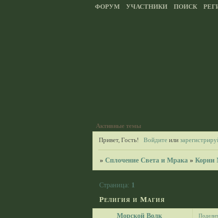
ФОРУМ
УЧАСТНИКИ
ПОИСК
РЕГ
Активные темы
Привет, Гость!
Войдите
или
зарегистриру
»
Сплочение Света и Мрака
»
Корни 
Страница:
1
Религия и Магия
Морской Волк
Поделит