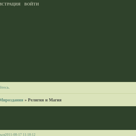
ИСТРАЦИЯ
ВОЙТИ
йтесь
.
Мироздания
»
Религия и Магия
ься
2011-08-17 11:18:12