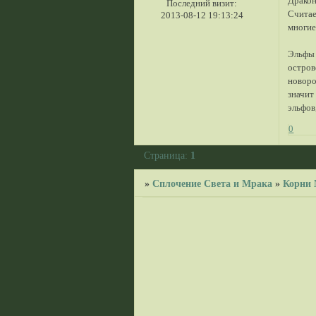
Дракон
Последний визит:
Считае
2013-08-12 19:13:24
многие
Эльфы 
остров
новоро
значит
эльфов
0
Страница:
1
»
Сплочение Света и Мрака
»
Корни 