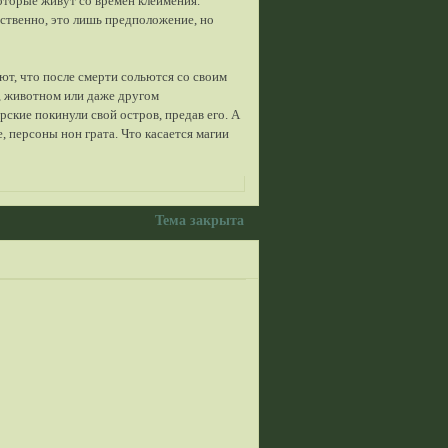
оторые живут со времен клеймения.
бственно, это лишь предположение, но
ют, что после смерти сольются со своим
и, животном или даже другом
ские покинули свой остров, предав его. А
, персоны нон грата. Что касается магии
Тема закрыта