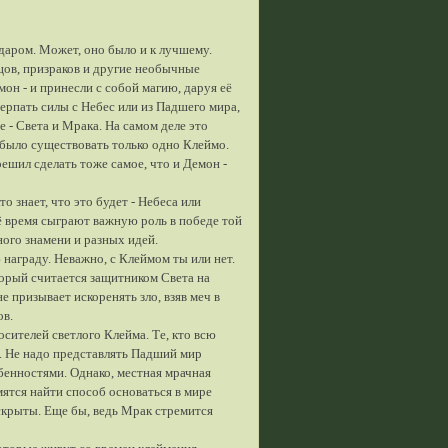
 даром. Может, оно было и к лучшему.
цов, призраков и другие необычные
он - и принесли с собой магию, даруя её
черпать силы с Небес или из Падшего мира,
е - Света и Мрака. На самом деле это
 было существовать только одно Клеймо.
решил сделать тоже самое, что и Демон -
о знает, что это будет - Небеса или
 время сыграют важную роль в победе той
ого знамени и разных идей.
 награду. Неважно, с Клеймом ты или нет.
орый считается защитником Света на
е призывает искоренять зло, взяв меч в
ов.
сителей светлого Клейма. Те, кто всю
а. Не надо представлять Падший мир
бенностями. Однако, местная мрачная
ятся найти способ основаться в мире
 скрыты. Еще бы, ведь Мрак стремится