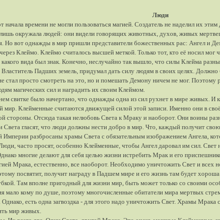
Люди
т начала времени не могли пользоваться магией. Создатель не наделил их этим
лишь окружала людей: они видели говорящих животных, духов, живых мертве
я. Но вот однажды в мир пришли представители божественных рас: Ангел и Дем
через Клеймо. Клеймо считалось высшей меткой. Только тот, кто её носил мог 
 какого вида был знак. Конечно, неслучайно так вышло, что силы Клейма разны
 Властитель Падших земель, придумал дать силу людям в своих целях. Должно
не стал просто смотреть на это, но и помешать Демону ничем не мог. Поэтому 
юдям магических сил и наградить их своим Клеймом.
нем свитке было начертано, что однажды одна из сил рухнет в мире живых. И кт
 мир. Клейменные считаются движущей силой этой записи. Именно они в своё
ой стороны. Отсюда такая нелюбовь Света к Мраку и наоборот. Они воины разн
и Света гласят, что люди должны нести добро в мир. Что, каждый получит свою
й Империи разбросаны храмы Света с обязательным изображением Ангела, кот
 Люди, часто просят, особенно Клейменные, чтобы Ангел даровал им сил. Свет н
Однако многие делают для себя целью жизни истребить Мрак и его приспешник
гией Мрака, естественно, все наоборот. Необходимо уничтожить Свет и всех но
этому посвятит, получит награду в Падшем мире и его жизнь там будет хорош
бкой. Там вполне пригодный для жизни мир, быть может только со своими осо
ия мало кому по душе, поэтому многочисленные обитатели мира мертвых стрем
 Однако, есть одна загвоздка - для этого надо уничтожить Свет. Храмы Мрака
ить мир живых.