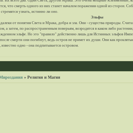
ы. Их всего два. Один Света, другой Мрака. Это очень мощные Клейменные, к
тся, что смерть одного из них станет началом поражения одной из сторон. Со
 стремятся узнать, истинно ли оно.
Эльфы
далеки от понятия Света и Мрака, добра и зла. Они - существа природы. Счита
ом, а затем, по распространенным поверьям, возродятся в каком либо растени
жденном эльфе. Но это "правило" действенно лишь для Истинных эльфов Импер
 после смерти они погибнут, ведь остров не примет их души. Они как проклятые
, известно одно - она подпитывается островом.
Мироздания
»
Религия и Магия