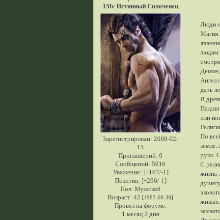
15lv Истинный Сплоченец
Люди о
Магия 
явлени
людям 
смотря
Демон,
Ангел 
дать л
В древ
Падший
или ин
Религи
По все
Зарегистрирован
: 2009-02-
земле.
15
руки. 
Приглашений:
0
Сообщений:
5916
С рели
Уважение:
[+167/-1]
жизнь 
Позитив:
[+206/-1]
душегу
Пол:
Мужской
эколог
Возраст:
42
[1983-09-30]
живых.
Провел на форуме:
захват
1 месяц 2 дня