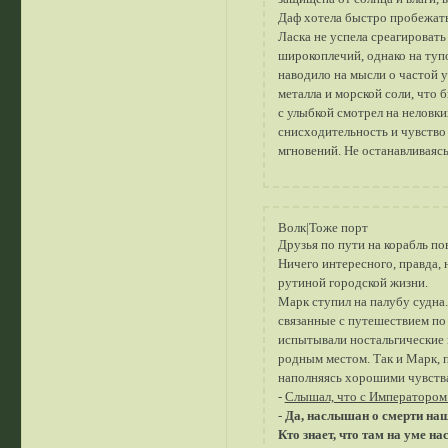
Даф хотела быстро пробежать,
Ласка не успела среагировать
широкоплечий, однако на тупо
наводило на мысли о частой 
металла и морской соли, что 
с улыбкой смотрел на неловк
снисходительность и чувство
мгновений. Не останавливаясь
Волк|Тоже порт
Друзья по пути на корабль пов
Ничего интересного, правда, 
рутиной городской жизни.
Марк ступил на палубу судна
связанные с путешествием по
испытывали ностальгические 
родным местом. Так и Марк, п
наполняясь хорошими чувства
-
Слышал, что с Императором
-
Да, наслышан о смерти наш
Кто знает, что там на уме н