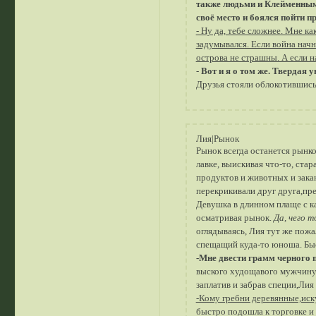
также людьми и Клейменными,
своё место и боялся пойти п
- Ну да, тебе сложнее. Мне ка
задумывался. Если война начн
острова не страшны. А если н
-
Вот и я о том же. Твердая 
Друзья стояли облокотившись 
Лия|Рынок
Рынок всегда останется рынко
лавке, выискивая что-то, стар
продуктов и животных и зака
перекрикивали друг друга,пре
Девушка в длинном плаще с к
осматривая рынок.
Да, чего т
оглядываясь, Лия тут же пожа
спещащий куда-то юноша. Быс
-Мне двести грамм черного п
выского худощавого мужчину.
заплатив и забрав специи,Лия
-Кому гребни деревянные,иск
быстро подошла к торговке и 