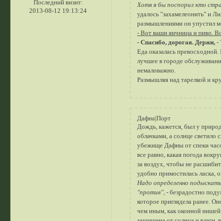
Последний визит:
Хотя я бы поспорил кто стра
2013-08-12 19:13:24
удалось "захамелеонить" и Лил
размышлениями он упустил мо
- Вот ваши яичница и пиво. Вс
- Спасибо, дорогая. Держи,
- 
Еда оказалась превосходной. 
лучшее в городе обслуживание
немаловажно.
Размышляя над тарелкой и кру
Дафна|Порт
Дождь, кажется, был у приро
облачками, а солнце светило 
убежище Дафны от спеки часо
все равно, какая погода вокр
за воздух, чтобы не расшибит
удобно примостилась ласка, о
Надо определенно подыскать 
"против",
- безрадостно поду
которое приглядела ранее. О
чем иным, как оконной нишей
защищена от солнца и влаги, 