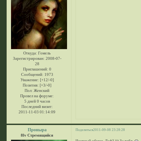
Откуда:
Гомель
Зарегистрирован
: 2008-07-
28
Приглашений:
0
Сообщений:
1973
Уважение:
[+12/-0]
Позитив:
[+3/-0]
Пол:
Женский
Провел на форуме:
5 дней 0 часов
Последний визит:
2011-11-03 01:14:09
Проныра
Поделиться
2011-09-08 23:28:28
8lv Стремящийся
Честный обмен, Даф? ))) За тебя