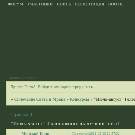
ФОРУМ
УЧАСТНИКИ
ПОИСК
РЕГИСТРАЦИЯ
ВОЙТИ
Активные темы
Привет, Гость!
Войдите
или
зарегистрируйтесь
.
»
Сплочение Света и Мрака
»
Конкурсы
»
"Июль-август" Голос
Страница:
1
"Июль-август" Голосование на лучший пост!
Морской Волк
Поделиться
2011-09-08 20:57:32