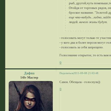
рыб, другой,чуть поменьше,т
Отойдя от торговых рядов, она
броское название. "Золотой др
еще что-нибудь...ладно, зайд
людей.
ничего живы будут.
- голосовать могут только те участн
- у кого два и более персов могут г
- голосовать за себя запрещено.
Голосование открытое, то есть вам 
0
Дафна
Поделиться
2011-09-08 21:03:48
14lv Мастер
Савок. Обещала - голоснула))
0