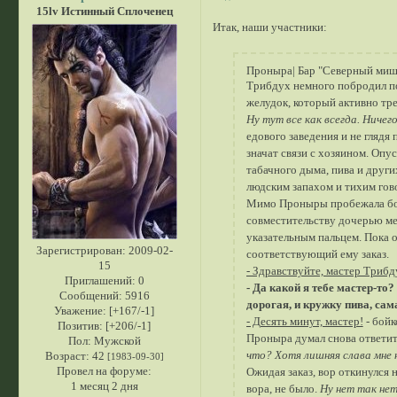
15lv Истинный Сплоченец
Итак, наши участники:
Проныра| Бар "Северный миш
Трибдух немного побродил по
желудок, который активно тре
Ну тут все как всегда. Ничег
едового заведения и не глядя
значат связи с хозяином. Опу
табачного дыма, пива и други
людским запахом и тихим гов
Мимо Проныры пробежала бой
совместительству дочерью ме
указательным пальцем. Пока о
Зарегистрирован
: 2009-02-
соответствующий ему заказ.
15
- Здравствуйте, мастер Трибд
Приглашений:
0
- Да какой я тебе мастер-то?
Сообщений:
5916
дорогая, и кружку пива, сам
Уважение:
[+167/-1]
- Десять минут, мастер!
- бойк
Позитив:
[+206/-1]
Проныра думал снова ответить
Пол:
Мужской
что? Хотя лишняя слава мне н
Возраст:
42
[1983-09-30]
Провел на форуме:
Ожидая заказ, вор откинулся н
1 месяц 2 дня
вора, не было.
Ну нет так нет