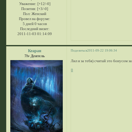
Уважение:
[+12/-0]
Позитив:
[+3/-0]
Пол:
Женский
Провел на форуме:
5 дней 0 часов
Последний визит:
2011-11-03 01:14:09
Кеаран
Поделиться
2011-09-22 19:06:34
7lv Деятель
Лил я за тебя) считай это бонусом з
0