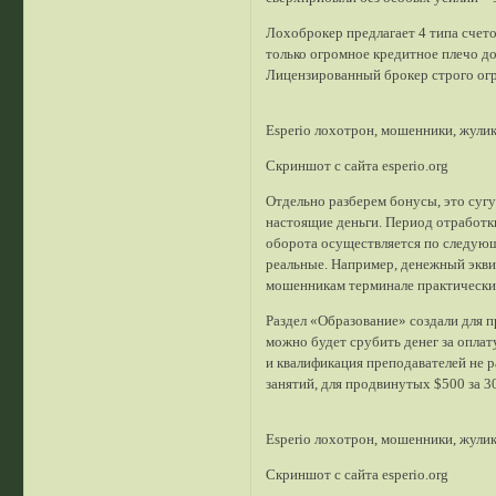
Лохоброкер предлагает 4 типа счет
только огромное кредитное плечо до
Лицензированный брокер строго огр
Esperio лохотрон, мошенники, жули
Скриншот с сайта esperio.org
Отдельно разберем бонусы, это суг
настоящие деньги. Период отработки
оборота осуществляется по следующ
реальные. Например, денежный экви
мошенникам терминале практически 
Раздел «Образование» создали для п
можно будет срубить денег за опла
и квалификация преподавателей не 
занятий, для продвинутых $500 за 30
Esperio лохотрон, мошенники, жули
Скриншот с сайта esperio.org