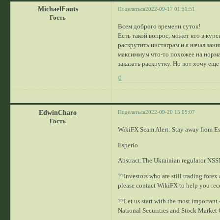
MichaelFauts
Поделиться
2022-09-17 01:51:51
Гость
Всем доброго времени суток!
Есть такой вопрос, может кто в кур
раскрутить инстаграм и я начал зан
максиммум что-то похожее на норма
заказать раскрутку. Но вот хочу еще
0
EdwinCharo
Поделиться
2022-09-20 15:05:07
Гость
WikiFX Scam Alert: Stay away from Es
Esperio
Abstract:The Ukrainian regulator NSSMC
??Investors who are still trading fore
please contact WikiFX to help you rec
??Let us start with the most important
National Securities and Stock Marke