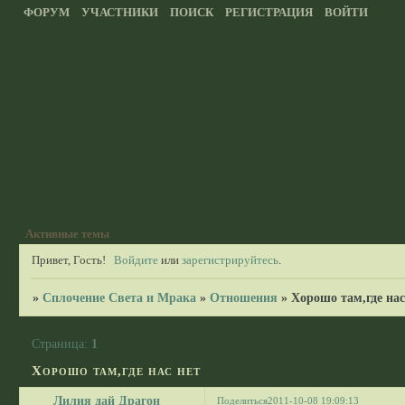
ФОРУМ
УЧАСТНИКИ
ПОИСК
РЕГИСТРАЦИЯ
ВОЙТИ
Активные темы
Привет, Гость!
Войдите
или
зарегистрируйтесь
.
»
Сплочение Света и Мрака
»
Отношения
»
Хорошо там,где нас
Страница:
1
Хорошо там,где нас нет
Лилия дай Драгон
Поделиться
2011-10-08 19:09:13