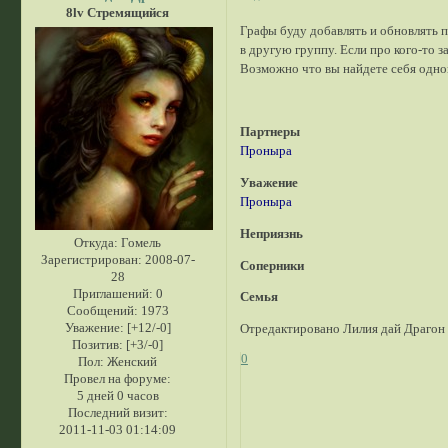
8lv Стремящийся
Графы буду добавлять и обновлять 
в другую группу. Если про кого-то 
Возможно что вы найдете себя одно
Партнеры
Проныра
Уважение
Проныра
Неприязнь
Откуда:
Гомель
Зарегистрирован
: 2008-07-
Соперники
28
Приглашений:
0
Семья
Сообщений:
1973
Уважение:
[+12/-0]
Отредактировано Лилия дай Драгон 
Позитив:
[+3/-0]
0
Пол:
Женский
Провел на форуме:
5 дней 0 часов
Последний визит:
2011-11-03 01:14:09