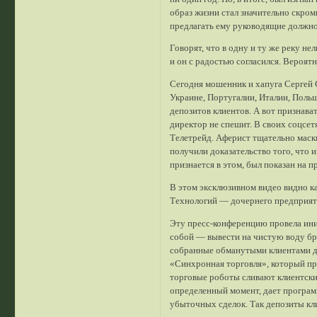
образ жизни стал значительно скром
предлагать ему руководящие должно
Говорят, что в одну и ту же реку не
и он с радостью согласился. Вероят
Сегодня мошенник и хапуга Сергей С
Украине, Португалии, Италии, Польш
депозитов клиентов. А вот признав
директор не спешит. В своих соцсет
Телетрейд. Аферист тщательно маск
получили доказательство того, что 
признается в этом, был показан на 
В этом эксклюзивном видео видно к
Технологий — дочернего предприяти
Эту пресс-конференцию провела ини
собой — вывести на чистую воду бр
собранные обманутыми клиентами де
«Синхронная торговля», который пр
торговые роботы сливают клиентские
определенный момент, дает програм
убыточных сделок. Так депозиты кли