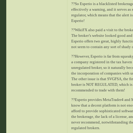
??So Esperio is a blacklisted brokerag
effectively a warning, and it serves as 
regulator, which means that the alert i
Esperio!
??WikiFX also paid a visit to the broke
The broker’s website looked good and
Esperio offers two great, highly func
not seem to contain any sort of shady c
??However, Esperio is far from squeaky 
a company registered in the tax haven 
unregulated broker, so it naturally be
the incorporation of companies with u
The other issue is that SVGFSA, the fi
broker is NOT REGULATED, which is yet
recommended to trade with them!
??Esperio provides MetaTrader4 and Me
know that a decent platform is not eno
afford to provide sophisticated softwa
the brokerage, the lack of a license, a
never recommend, notwithstanding the 
regulated brokers.