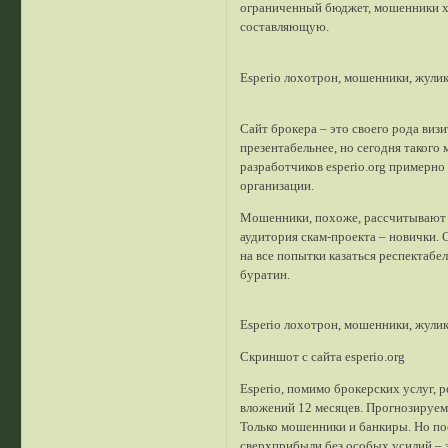
ограниченный бюджет, мошенники хо
составляющую.
Esperio лохотрон, мошенники, жули
Сайт брокера – это своего рода виз
презентабельнее, но сегодня таког
разработчиков esperio.org примерно 
организации.
Мошенники, похоже, рассчитывают 
аудитория скам-проекта – новички. 
на все попытки казаться респектабе
буратин.
Esperio лохотрон, мошенники, жули
Скриншот с сайта esperio.org
Esperio, помимо брокерских услуг,
вложений 12 месяцев. Прогнозируем
Только мошенники и банкиры. Но по
сверхприбыли без особых усилий – э