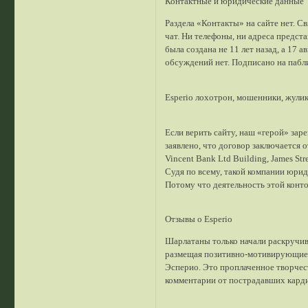
Контактные и юридические данные
Раздела «Контакты» на сайте нет. С
чат. Ни телефоны, ни адреса предст
была создана не 11 лет назад, а 17
обсуждений нет. Подписано на пабли
Esperio лохотрон, мошенники, жули
Если верить сайту, наш «герой» за
заявлено, что договор заключается от
Vincent Bank Ltd Building, James Str
Судя по всему, такой компании юрид
Потому что деятельность этой конт
Отзывы о Esperio
Шарлатаны только начали раскручив
размещая позитивно-мотивирующие 
Эсперио. Это проплаченное творчес
комментарии от пострадавших карди