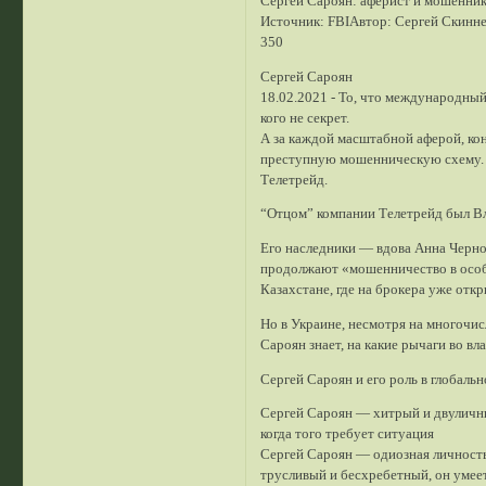
Сергей Сароян: аферист и мошенник
Источник: FBIАвтор: Сергей Скинн
350
Сергей Сароян
18.02.2021 - То, что международный
кого не секрет.
А за каждой масштабной аферой, кон
преступную мошенническую схему. 
Телетрейд.
“Отцом” компании Телетрейд был Вла
Его наследники — вдова Анна Черно
продолжают «мошенничество в особо
Казахстане, где на брокера уже отк
Но в Украине, несмотря на многочи
Сароян знает, на какие рычаги во в
Сергей Сароян и его роль в глобал
Сергей Сароян — хитрый и двуличны
когда того требует ситуация
Сергей Сароян — одиозная личность
трусливый и бесхребетный, он умеет