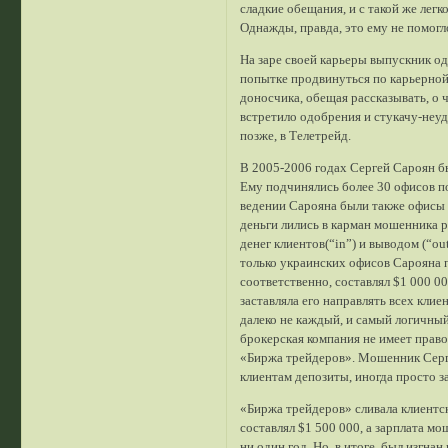
сладкие обещания, и с такой же легк
Однажды, правда, это ему не помогл
На заре своей карьеры выпускник од
попытке продвинуться по карьерной 
доносчика, обещая рассказывать, о ч
встретило одобрения и стукачу-неу
позже, в Телетрейд.
В 2005-2006 годах Сергей Сароян б
Ему подчинялись более 30 офисов по
ведении Сарояна были также офисы в
деньги лились в карман мошенника р
денег клиентов(“in”) и выводом (“o
только украинских офисов Сарояна п
соответственно, составлял $1 000 00
заставляла его направлять всех кли
далеко не каждый, и самый логичный
брокерская компания не имеет право
«Биржа трейдеров». Мошенник Серге
клиентам депозиты, иногда просто з
«Биржа трейдеров» сливала клиентск
составлял $1 500 000, а зарплата м
ни один год. Но, в итоге, был изгна