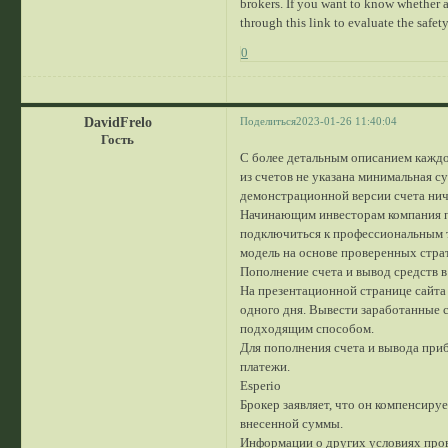
brokers. If you want to know whether a
through this link to evaluate the safety
0
DavidFrelo
Поделиться
2023-01-26 11:40:04
Гость
С более детальным описанием каждо
из счетов не указана минимальная с
демонстрационной версии счета ниче
Начинающим инвесторам компания пр
подключиться к профессиональным т
модель на основе проверенных стра
Пополнение счета и вывод средств в
На презентационной странице сайта 
одного дня. Вывести заработанные 
подходящим способом.
Для пополнения счета и вывода при
платежи.
Esperio
Брокер заявляет, что он компенсиру
внесенной суммы.
Информации о других условиях пров