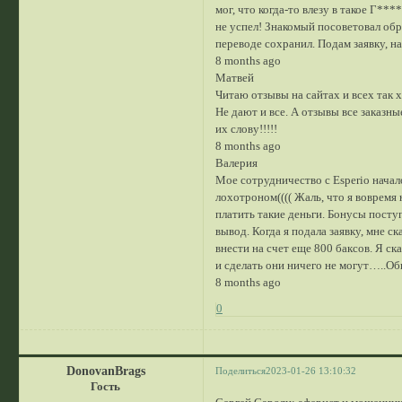
мог, что когда-то влезу в такое Г**
не успел! Знакомый посоветовал обра
переводе сохранил. Подам заявку, на
8 months ago
Матвей
Читаю отзывы на сайтах и всех так х
Не дают и все. А отзывы все заказн
их слову!!!!!
8 months ago
Валерия
Мое сотрудничество с Esperio начал
лохотроном(((( Жаль, что я вовремя
платить такие деньги. Бонусы поступ
вывод. Когда я подала заявку, мне 
внести на счет еще 800 баксов. Я ск
и сделать они ничего не могут…..Оби
8 months ago
0
DonovanBrags
Поделиться
2023-01-26 13:10:32
Гость