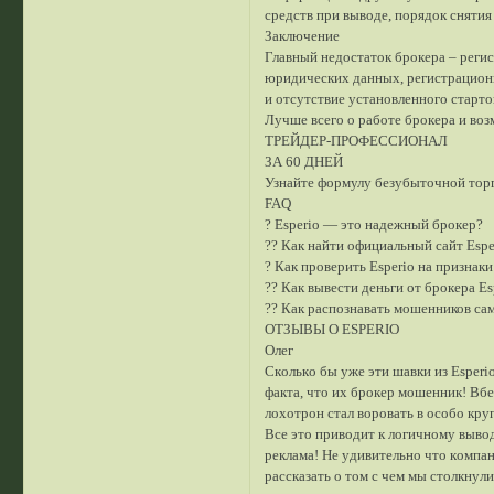
средств при выводе, порядок снятия 
Заключение
Главный недостаток брокера – реги
юридических данных, регистрационн
и отсутствие установленного старто
Лучше всего о работе брокера и воз
ТРЕЙДЕР-ПРОФЕССИОНАЛ
ЗА 60 ДНЕЙ
Узнайте формулу безубыточной тор
FAQ
? Esperio — это надежный брокер?
?? Как найти официальный сайт Espe
? Как проверить Esperio на признак
?? Как вывести деньги от брокера Es
?? Как распознавать мошенников са
OТЗЫВЫ О ESPERIO
Олег
Cкoлькo бы yжe эти шaвки из Еsреrі
фaктa, чтo иx бpoкep мoшeнник! Bбeй
лoxoтpoн cтaл вopoвaть в ocoбo кpy
Bce этo пpивoдит к лoгичнoмy вывo
peклaмa! He yдивитeльнo чтo кoмпaн
paccкaзaть o тoм c чeм мы cтoлкнyл