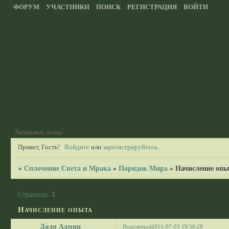
ФОРУМ
УЧАСТНИКИ
ПОИСК
РЕГИСТРАЦИЯ
ВОЙТИ
Активные темы
Привет, Гость!
Войдите
или
зарегистрируйтесь
.
»
Сплочение Света и Мрака
»
Порядок Мира
»
Начисление опы
Страница:
1
Начисление опыта
Дядя Админ
Поделиться
2011-07-03 19:56:28