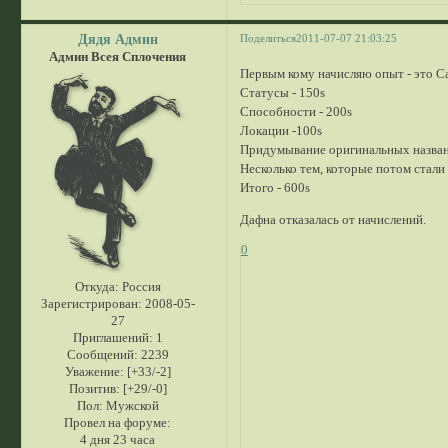
Дядя Админ
Поделиться
2011-07-07 21:03:25
Админ Всея Сплочения
Первым кому начисляю опыт - это С
Статусы - 150s
Способности - 200s
Локации -100s
Придумывание оригинальных назван
Несколько тем, которые потом стали
Итого - 600s
Дафна отказалась от начислений.
0
Откуда:
Россия
Зарегистрирован
: 2008-05-
27
Приглашений:
1
Сообщений:
2239
Уважение:
[+33/-2]
Позитив:
[+29/-0]
Пол:
Мужской
Провел на форуме:
4 дня 23 часа